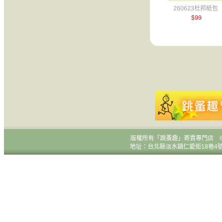
260623杜邦紙包
$99
版權所有
「跳蚤趣」寄賣專門店 © All R
地址：台北縣淡水鎮仁愛街18巷4號1樓 