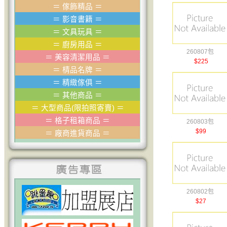
＝
傢飾精品
＝
＝
影音書籍
＝
＝
文具玩具
＝
＝
廚房用品
＝
260807包
＝
美容清潔用品
＝
$225
＝
棈品名牌
＝
＝
精緻傢俱
＝
＝
其他商品
＝
＝
大型商品(限拍照寄賣)
＝
＝
格子租箱商品
＝
260803包
$99
＝
廠商進貨商品
＝
260802包
$27