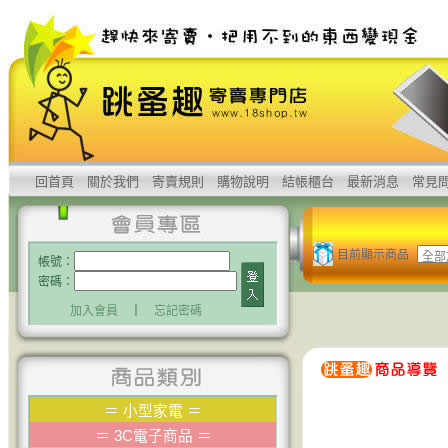
回首頁
關於我們
寄賣規則
購物說明
結帳櫃台
最新消息
常見
目前顯示商品
帳號：
密碼：
加入會員
｜
忘記密碼
＝
小型家電
＝
＝
3C電子商品
＝