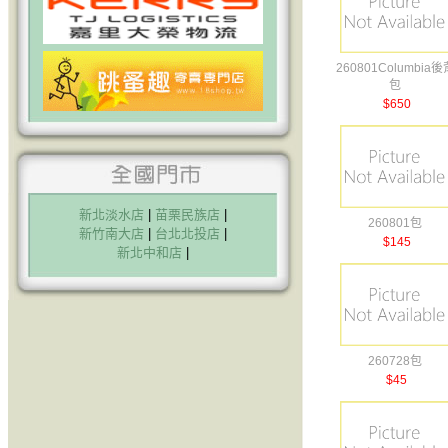
260801Columbia後
包
$650
新北淡水店
|
苗栗民族店
|
260801包
新竹南大店
|
台北北投店
|
$145
新北中和店
|
260728包
$45