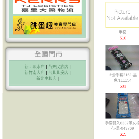
手套
$10
新北淡水店
|
苗栗民族店
|
新竹南大店
|
台北北投店
|
止滑手套2161-黑
新北中和店
|
色/111154
$33
手套雙入6337淑女
布-黑-043769
$15