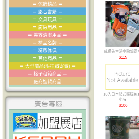
＝
傢飾精品
＝
＝
影音書籍
＝
＝
文具玩具
＝
＝
廚房用品
＝
＝
美容清潔用品
＝
＝
棈品名牌
＝
＝
精緻傢俱
＝
威猛先生浴室除垢霸
$115
＝
其他商品
＝
＝
大型商品(限拍照寄賣)
＝
＝
格子租箱商品
＝
＝
廠商進貨商品
＝
10入日本貼式暖暖包1
小時
$100