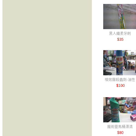
黑人纖柔牙刷
$35
噴效霧殺蟲劑-油性
$100
魔術靈馬桶漂清
$80