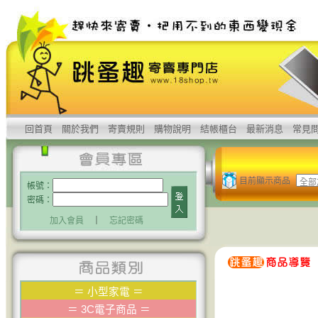
回首頁
關於我們
寄賣規則
購物說明
結帳櫃台
最新消息
常見
目前顯示商品
帳號：
密碼：
加入會員
｜
忘記密碼
＝
小型家電
＝
＝
3C電子商品
＝