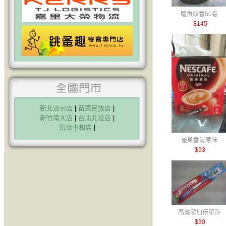
鱷魚蚊香50卷
$145
新北淡水店
|
苗栗民族店
|
新竹南大店
|
台北北投店
|
新北中和店
|
雀巢香滑原味
$93
高露潔加倍潔淨
$30