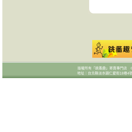
版權所有
「跳蚤趣」寄賣專門店 © All R
地址：台北縣淡水鎮仁愛街18巷4號1樓 